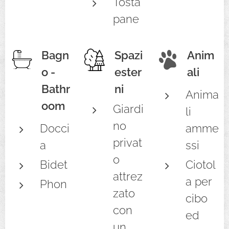
Tosta
pane
Bagn
Spazi
Anim
o -
ester
ali
Bathr
ni
Anima
oom
Giardi
li
no
Docci
amme
privat
a
ssi
o
Bidet
Ciotol
attrez
a per
Phon
zato
cibo
con
ed
un