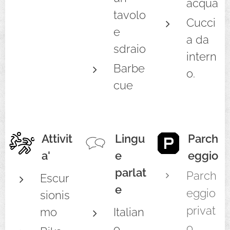
acqua
tavolo
Cucci
e
a da
sdraio
intern
Barbe
o.
cue
Attivit
Lingu
Parch
a'
e
eggio
parlat
Parch
Escur
e
eggio
sionis
privat
mo
Italian
o,
o