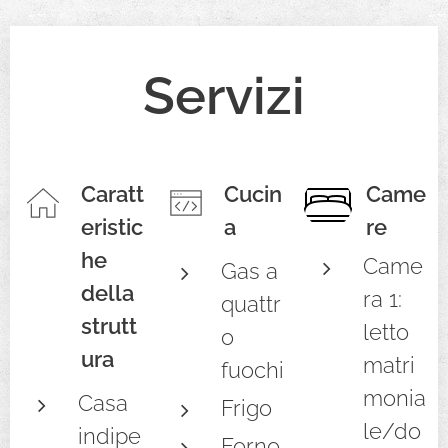
Servizi
Caratt
Cucin
Came
eristic
a
re
he
Came
Gas a
della
ra 1:
quattr
strutt
letto
o
ura
matri
fuochi
monia
Casa
Frigo
le/do
indipe
Forno