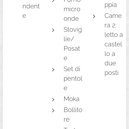
ppia
ndent
micro
e
Came
onde
ra 2:
Stovig
letto a
lie/
castel
Posat
lo a
e
due
Set di
posti
pentol
e
Moka
Bollito
re