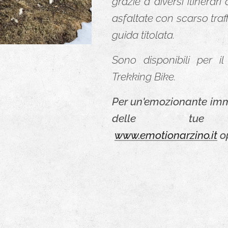
grazie a diversi itinerar
asfaltate con scarso traf
guida titolata.
Sono disponibili per i
Trekking Bike.
Per un'emozionante imme
delle tue
www.emotionarzino.it
o