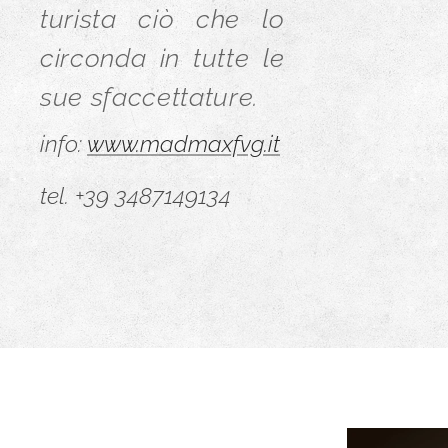
turista ciò che lo
circonda in tutte le
sue sfaccettature.
info:
www.madmaxfvg.it
tel. +39 3487149134