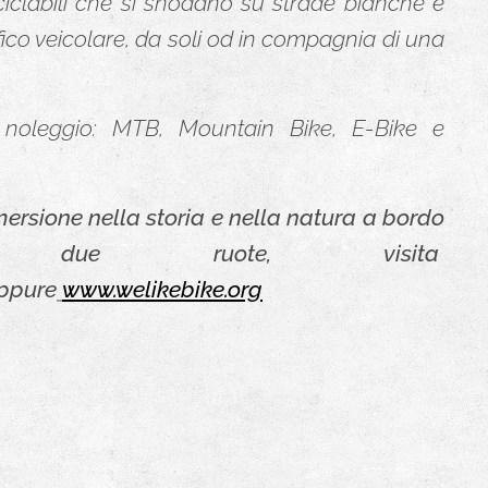
i ciclabili che si snodano su strade bianche e
fico veicolare, da soli od in compagnia di una
l noleggio: MTB, Mountain Bike, E-Bike e
rsione nella storia e nella natura a bordo
 due ruote, visita
ppure
www.welikebike.org